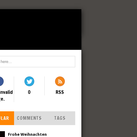
invalid
0
RSS
e.
ULAR
COMMENTS
TAGS
Frohe Weihnachten