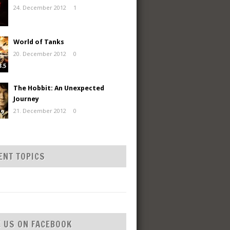
24. December 2012
1
World of Tanks
20. December 2012
0
8.5
The Hobbit: An Unexpected
Journey
21. December 2012
0
9
ENT TOPICS
E US ON FACEBOOK