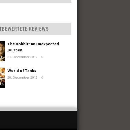
TBEWERTETE REVIEWS
The Hobbit: An Unexpected
Journey
21. December 2012
0
9
World of Tanks
20. December 2012
0
8.5