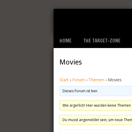
HOME
THE TARGET-ZONE
Movies
Start
›
Forum
›
Themen
›
Movies
Dieses Forum ist leer.
Wie ärgerlich! Hier wurden keine Themen
Du musst angemeldet sein, um neue Theme