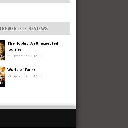
TBEWERTETE REVIEWS
The Hobbit: An Unexpected
Journey
21. December 2012
0
9
World of Tanks
20. December 2012
0
8.5