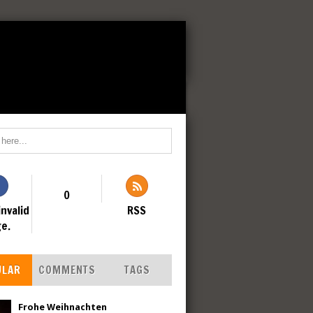
0
invalid
RSS
e.
ULAR
COMMENTS
TAGS
Frohe Weihnachten