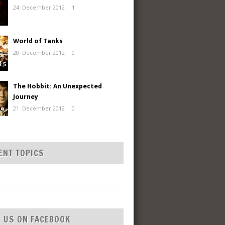
24. December 2012
1
World of Tanks
20. December 2012
0
8.5
The Hobbit: An Unexpected
Journey
21. December 2012
0
9
ENT TOPICS
E US ON FACEBOOK