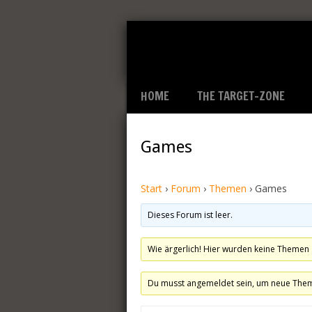
HOME
THE TARGET-ZONE
Games
Start
›
Forum
›
Themen
›
Games
Dieses Forum ist leer.
Wie ärgerlich! Hier wurden keine Themen
Du musst angemeldet sein, um neue Theme